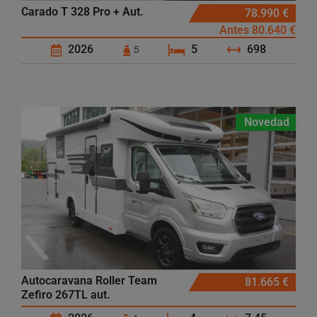
Carado T 328 Pro + Aut.
78.990 €
Antes 80.640 €
5
2026
5
698
Novedad
Autocaravana Roller Team
81.665 €
Zefiro 267TL aut.