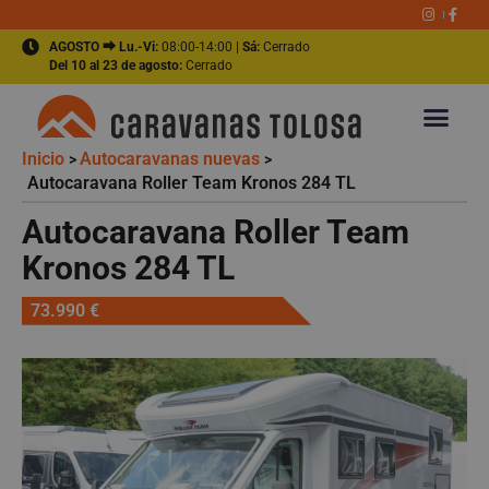
AGOSTO ⮕ Lu.-Vi:
08:00-14:00 |
Sá:
Cerrado
Del 10 al 23 de agosto:
Cerrado
Inicio
Autocaravanas nuevas
>
>
Autocaravana Roller Team Kronos 284 TL
Autocaravana Roller Team
Kronos 284 TL
73.990 €