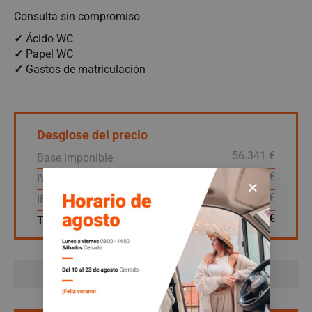
Consulta sin compromiso
✓
Ácido WC
✓
Papel WC
✓
Gastos de matriculación
Desglose del precio
56.341 €
Base imponible
11.832 €
IVA
5.817 €
IEDMT (País Vasco)
73.990 €
Total