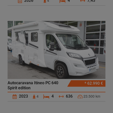
4
2026
4
7,45
Autocaravana Itineo PC 640
* 62.990 €
Spirit edition
4
23.500 km
2023
4
636