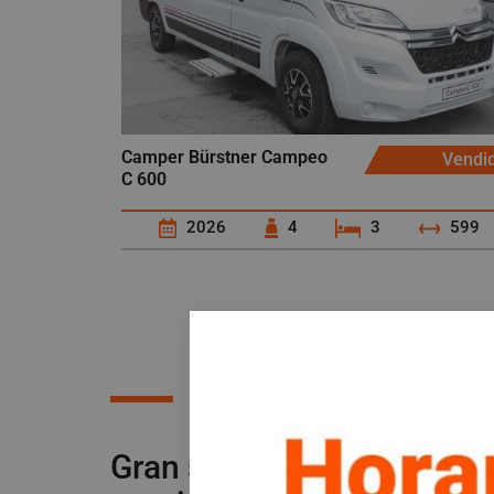
Camper Bürstner Campeo
Vendi
C 600
2026
4
3
599
Gran stock de furgonetas