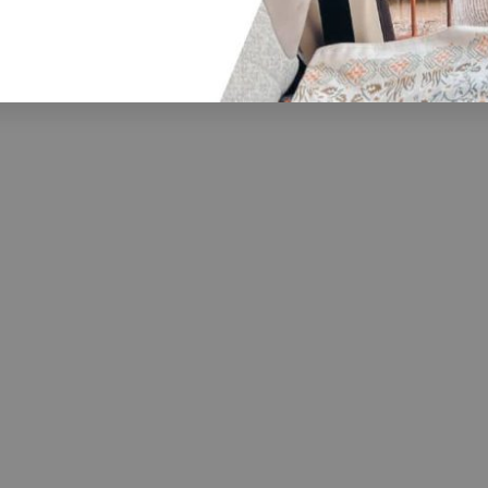
 ayuda?
 rodea el mundo caravaning. Cuént