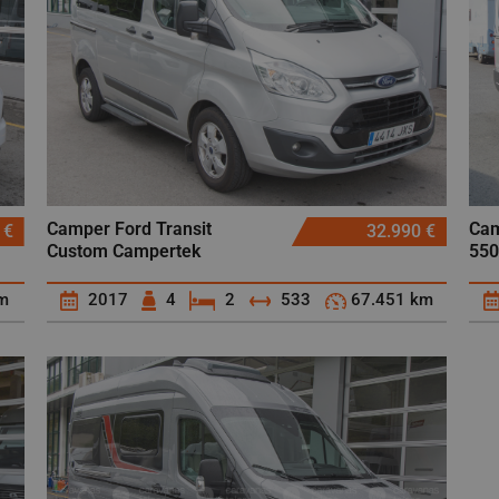
Camper Ford Transit
Cam
 €
32.990 €
Custom Campertek
55
m
2017
4
2
533
67.451 km