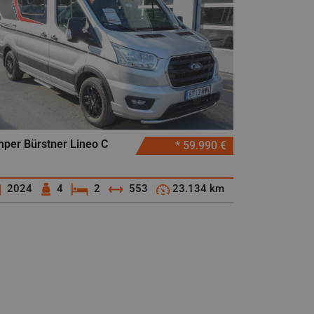
per Bürstner Lineo C
* 59.990 €
0
2024
4
2
553
23.134 km