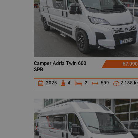
Camper Adria Twin 600
67.990
SPB
2025
4
2
599
2.188 k