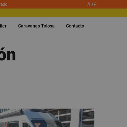
rado
iler
Caravanas Tolosa
Contacto
ón