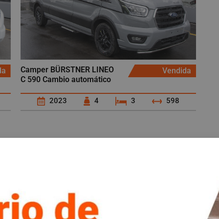
Camper BÜRSTNER LINEO
da
Vendida
C 590 Cambio automático
2023
4
3
598
 camper de segunda mano y ocasi