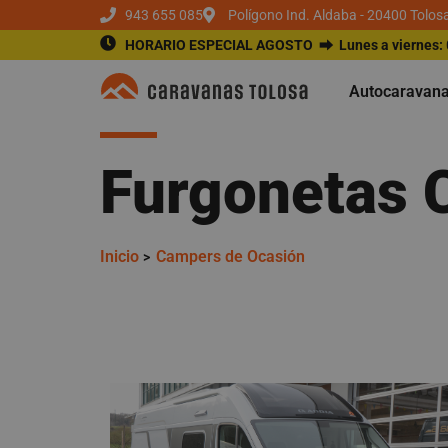
943 655 085
Polígono Ind. Aldaba - 20400 Tolos
HORARIO ESPECIAL AGOSTO ⮕
Lunes a viernes:
Autocaravan
Furgonetas 
Inicio
Campers de Ocasión
>