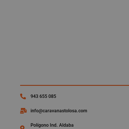
943 655 085
info@caravanastolosa.com
Polígono Ind. Aldaba