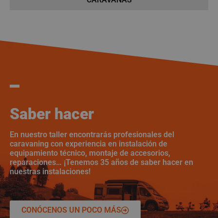
Saber hacer
En nuestro taller encontrarás profesionales del
caravaning con experiencia en instalación de
equipamiento técnico, montaje de accesorios,
reparaciones… ¡Tenemos 35 años de saber hacer en
nuestras instalaciones!
CONÓCENOS UN POCO MÁS