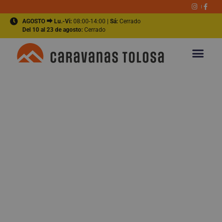
AGOSTO ⮕ Lu.-Vi:
08:00-14:00 |
Sá:
Cerrado
Del 10 al 23 de agosto:
Cerrado