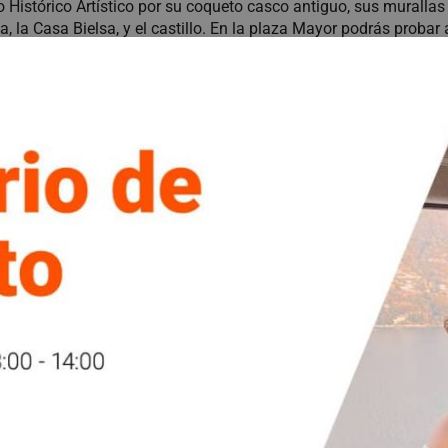
 Histórico Artístico por su coqueto casco antiguo, sus murall
a, la Casa Bielsa, y el castillo. En la plaza Mayor podrás proba
 el tranquilo ambiente de la villa.
 pirenaica.
Broto
es un pueblo muy pintoresco que está conside
orrosal, este pueblo también es conocido por la impresionante C
o lado de la cascada. Además de ofrecer una gastronomía excepci
le.
tes de adentrarnos de lleno en la naturaleza salvaje del Pirineo 
 inmersas en la arquitectura típica de los pueblos de montaña a
s solariegas y su bella plaza Mayor.