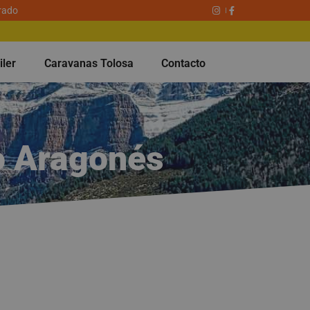
rado
iler
Caravanas Tolosa
Contacto
eo Aragonés