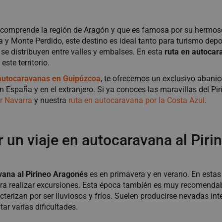
comprende la región de Aragón y que es famosa por su hermoso 
 y Monte Perdido, este destino es ideal tanto para turismo dep
e distribuyen entre valles y embalses. En esta
ruta en autocar
ste territorio.
 autocaravanas en Guipúzcoa
, te ofrecemos un exclusivo abanic
en España y en el extranjero. Si ya conoces las maravillas del 
r Navarra
y nuestra
ruta en autocaravana por la Costa Azul
.
 un viaje en autocaravana al Pir
vana al Pirineo Aragonés
es en primavera y en verano. En estas 
ara realizar excursiones. Esta época también es muy recomendab
racterizan por ser lluviosos y fríos. Suelen producirse nevadas in
ar varias dificultades.