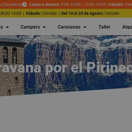
a (Gipuzkoa)
Lunes a viernes:
9:00-13:00 / 15:00-19:00 |
Sábado:
Cer
08:00-14:00 |
Sábado:
Cerrado |
Del 10 al 23 de agosto:
Cerrado
as
Campers
Caravanas
Taller
Alqu
ravana por el Pirin