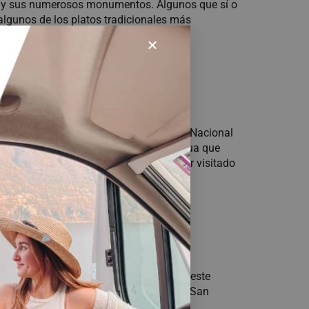
as y sus numerosos monumentos. Algunos que sí o
r algunos de los platos tradicionales más
rado como puerta de entrada al Parque Nacional
ascada de Sorrosal. Un gran salto de agua que
onal, no te puedes ir de Broto sin haber visitado
Aragonés. Ubicado a orillas del río Ara, este
ragoneses. En él conocerás la Iglesia de San