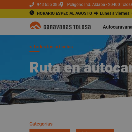
943 655 085
Polígono Ind. Aldaba - 20400 Tolos
HORARIO ESPECIAL AGOSTO ⮕
Lunes a viernes:
Autocaravan
< Todos los artículos
Ruta en autoca
Categorías