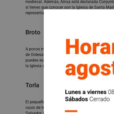
medieval. Además, Aínsa está declarada Conjunto
sí tienes que conocer son la Iglesia de Santa Marí
representativos de la zona mientras te sumerges en
Broto
A pocos minutos de Aínsa se encuentra esta joya
de Ordesa y Monte Perdido. Dividido por el río S
puedes escalar por una vía ferrata y pasar al otr
la Iglesia de San Pedro Apóstol y la Casa del Val
Torla
El pequeño pueblo de
Torla
es la última parada an
oasis de tranquilidad nos regala calles de piedra
Salvador, las ruinas de un castillo medieval, casa