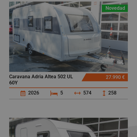
Novedad
Caravana Adria Altea 502 UL
27.990 €
60Y
2026
5
574
258