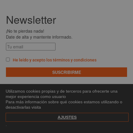
Newsletter
¡No te pierdas nada!
Date de alta y mantente informado.
He leído y acepto los términos y condiciones
Utilizamos cookies propias y de terceros para ofrecerte una
Aviso legal
mejor experiencia como usuario
Para más información sobre qué cookies estamos utilizando o
Política de privacidad
desactivarlas visita
Política de Cookies
AJUSTES
Dosges
.
© 2026 Caravanas Tolosa by