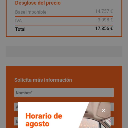
Desglose del precio
14.757 €
Base imponible
3.098 €
IVA
17.856 €
Total
Solicita más información