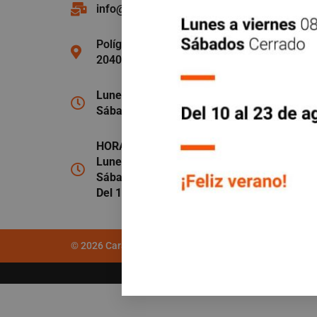
info@caravanastolosa.com
Polígono Ind. Aldaba
20400 Tolosa (Gipuzkoa)
Lunes a viernes:
9:00-13:00 / 15:00-19:00
Sábado:
Cerrado
HORARIO ESPECIAL AGOSTO:
Lunes a viernes:
8:00-14:00
Sábado:
Cerrado
Del 10 al 23 de agosto:
Cerrado
Dosges
© 2026 Caravanas Tolosa by
Este sitio está protegido por re