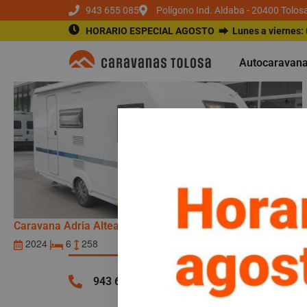
943 655 085
Polígono Ind. Aldaba - 20400 Tolos
Caravanas
HORARIO ESPECIAL AGOSTO ⮕
Lunes a viernes:
Autocaravan
Caravana Adria Altea 472 PK
Vendida
2024
6
258
943 655 085