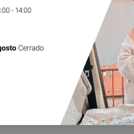
Campers
Caravanas
Caravanas Tolosa
Alquiler
Contacto
Aviso legal
CAPTCHA y aplica la
Política de Privacidad
y
Términos de Servicio
de Googl