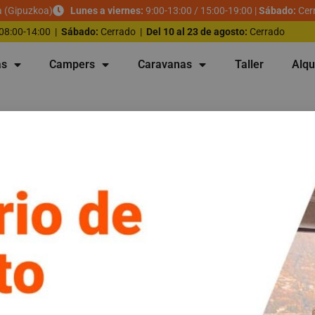
a (Gipuzkoa)
Lunes a viernes:
9:00-13:00 / 15:00-19:00 |
Sábado:
Cer
08:00-14:00 |
Sábado:
Cerrado |
Del 10 al 23 de agosto:
Cerrado
as
Campers
Caravanas
Taller
Alqu
Autocaravanas