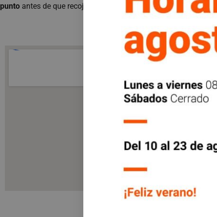
punto
antes de que recojas la autocaravana de nuestras instala