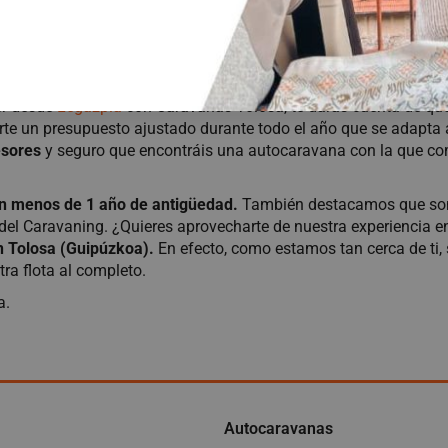
una autocaravana desde Legazpia c
er desde
Legazpia
con Caravanas Tolosa, te darás cuenta de qu
erte un presupuesto ajustado durante todo el año que se adapta
esores
y seguro que encontráis una autocaravana con la que com
en menos de 1 año de antigüedad.
También destacamos que somo
 del Caravaning. ¿Quieres aprovecharte de nuestra experiencia
n Tolosa (Guipúzkoa).
En efecto, como estamos tan cerca de ti,
ra flota al completo.
a.
Autocaravanas