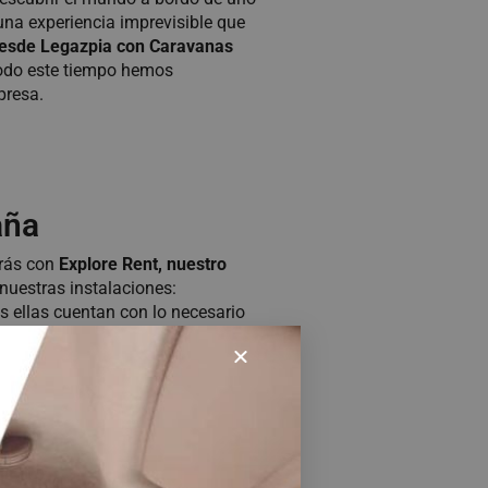
una experiencia imprevisible que
desde Legazpia con Caravanas
todo este tiempo hemos
presa.
aña
arás con
Explore Rent, nuestro
nuestras instalaciones:
s ellas cuentan con lo necesario
er de alquiler con capacidad de
 una autocaravana, pero en
un
 llevarás
vehículos que cumplen
a cabo
una revisión y puesta a