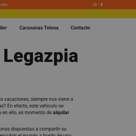
rado
iler
Caravanas Tolosa
Contacto
n Legazpia
us vacaciones, siempre nos viene a
s? En efecto, este vehículo se
do en ello, es momento de
alquilar
nas dispuestas a compartir su
escubrir el mundo a bordo de uno