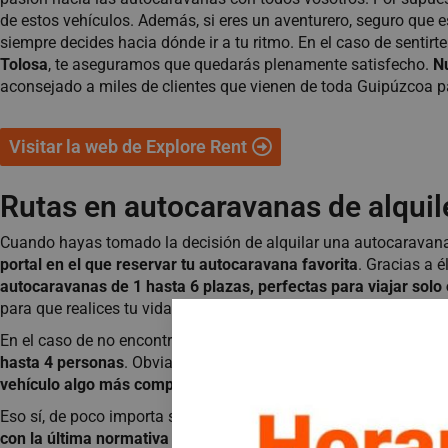
de estos vehículos. Además, si eres un aventurero, seguro que e
siempre decides hacia dónde ir a tu ritmo.
En el caso de sentirt
Tolosa
, te aseguramos que quedarás plenamente satisfecho.
N
aconsejado a miles de clientes que vienen de toda Guipúzcoa pa
Visitar la web de Explore Rent
Rutas en autocaravanas de alquil
Cuando hayas tomado la decisión de alquilar una autocaravana
portal en el que reservar tu autocaravana favorita
. Gracias a 
autocaravanas de 1 hasta 6 plazas, perfectas para viajar so
para que realices tu vida con normalidad en el interior.
En el caso de no encontrar una autocaravana que te convenza, 
hasta 4 personas
. Obviamente, también vivirás con ellas una
vehículo algo más compacto
.
Eso sí, de poco importa si acabas reservando una autocaravana
con la última normativa en materia de seguridad
. Para ello, n