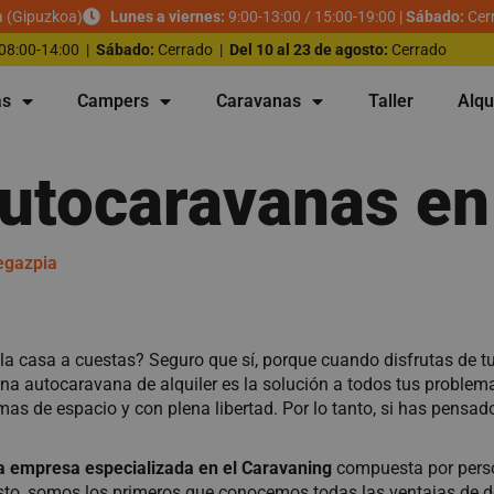
a (Gipuzkoa)
Lunes a viernes:
9:00-13:00 / 15:00-19:00 |
Sábado:
Cer
08:00-14:00 |
Sábado:
Cerrado |
Del 10 al 23 de agosto:
Cerrado
as
Campers
Caravanas
Taller
Alqu
autocaravanas e
egazpia
a casa a cuestas? Seguro que sí, porque cuando disfrutas de t
una autocaravana de alquiler es la solución a todos tus problema
emas de espacio y con plena libertad. Por lo tanto, si has pensa
empresa especializada en el Caravaning
compuesta por perso
sto, somos los primeros que conocemos todas las ventajas de d