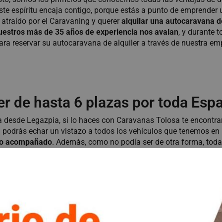
ste espíritu encaja contigo, porque estás a punto de emprender 
e atraído por el Caravaning y querer
alquilar una autocaravana 
uestros más de 35 años de experiencia nos avalan
, y durante 
ra reservar su autocaravana de alquiler a través de nuestra em
er de hasta 6 plazas por toda Esp
 desde Legazpia, si lo haces con Caravanas Tolosa te encontr
él podrás echar un vistazo a todos los vehículos que tenemos en 
lo o acompañado
. Además, como no podía ser de otra forma, toda
puedes recurrir también a nuestra colección de
furgonetas camp
 experiencia Camping-Caravaning, con todas las comodidades de
 o una furgoneta camper de alquiler, porque en ambos casos te
uestro equipo técnico, experto en este tipo de vehículos, llevará 