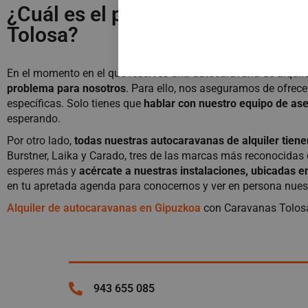
¿Cuál es el precio de alquilar 
Tolosa?
En el momento en el que reserves una autocaravana de alquil
problema para nosotros
. Para ello, nos aseguramos de ofrec
específicas. Solo tienes que
hablar con nuestro equipo de as
esperando.
Por otro lado,
todas nuestras autocaravanas de alquiler tien
Burstner, Laika y Carado, tres de las marcas más reconocidas
esperes más y
acércate a nuestras instalaciones, ubicadas e
en tu apretada agenda para conocernos y ver en persona nuest
Alquiler de autocaravanas en Gipuzkoa
con Caravanas Tolos
943 655 085