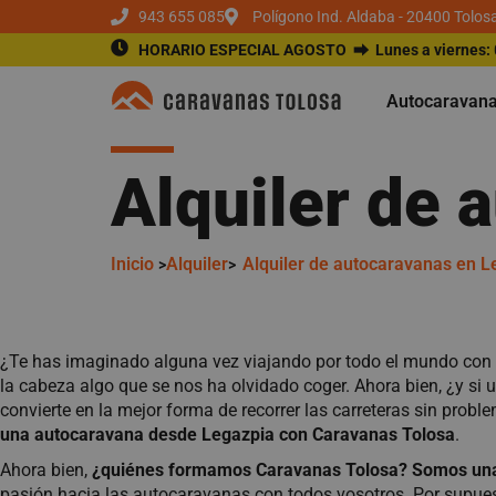
943 655 085
Polígono Ind. Aldaba - 20400 Tolos
HORARIO ESPECIAL AGOSTO ⮕
Lunes a viernes:
Autocaravan
Alquiler de 
Inicio
Alquiler
Alquiler de autocaravanas en L
>
>
¿Te has imaginado alguna vez viajando por todo el mundo con l
la cabeza algo que se nos ha olvidado coger. Ahora bien, ¿y si 
convierte en la mejor forma de recorrer las carreteras sin probl
una autocaravana desde Legazpia con Caravanas Tolosa
.
Ahora bien,
¿quiénes formamos Caravanas Tolosa? Somos una 
pasión hacia las autocaravanas con todos vosotros. Por supue