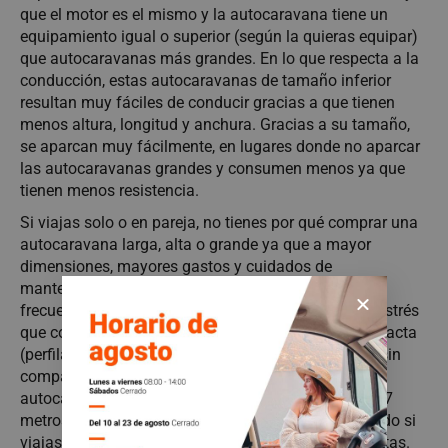
que el motor es el mismo y la autocaravana tiene un
equipamiento igual o superior (según la quieras equipar)
que autocaravanas más grandes. En lo que respecta a la
conducción, estas autocaravanas de tamaño inferior
resultan muy fáciles de conducir gracias a que tienen
menos altura, longitud y anchura. Gracias a su tamaño,
se aparcan muy fácilmente, en lugares donde no aparcar
las autocaravanas grandes y consumen menos ya que
tienen menos resistencia.
Si viajas solo o en pareja, no tienes por qué comprar una
autocaravana larga, alta o grande ya que a mayor
dimensiones, mayores gastos y cuidados de
mantenimiento. Y quienes viajan en autocaravana
frecuentemente quieren evitar preocupaciones y el estrés
que conlleva. En este caso, una autocaravana compacta
(perfilada y/o semi-integral) es la mejor alternativa sin
comparaciones. Aunque, actualmente, existen
autocaravanas capuchinas e integrales inferiores a 7
metros de largo con el espacio muy bien aprovechado si
viajas con niños pequeños o incluso con tus mascotas.