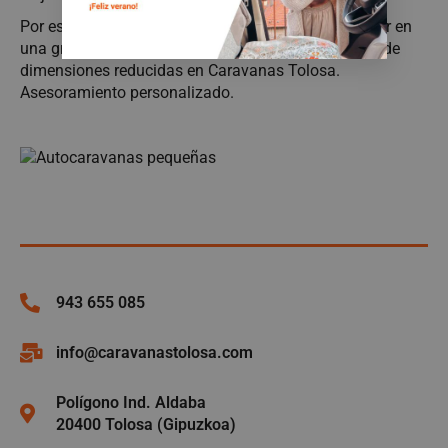
Por eso, si quieres ahorrar pero aun así quieres viajar en
una gran autocaravana, compra una autocaravana de
dimensiones reducidas en Caravanas Tolosa.
Asesoramiento personalizado.
943 655 085
info@caravanastolosa.com
Polígono Ind. Aldaba
20400 Tolosa (Gipuzkoa)