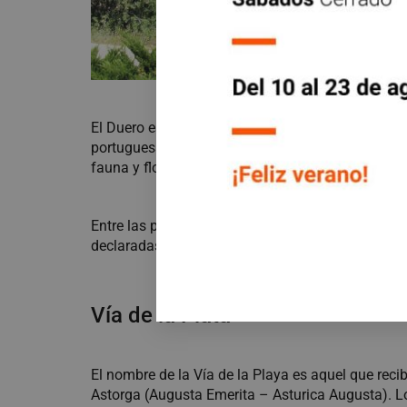
El Duero es uno de los ríos más importantes de C
portuguesa del mismo y está pensada para
visit
fauna y flora y muchísimas localidades escondida
Entre las poblaciones que recomendamos visitar,
declaradas Conjunto Histórico Artístico por su bel
Vía de la Plata
El nombre de la Vía de la Playa es aquel que reci
Astorga (Augusta Emerita – Asturica Augusta). 