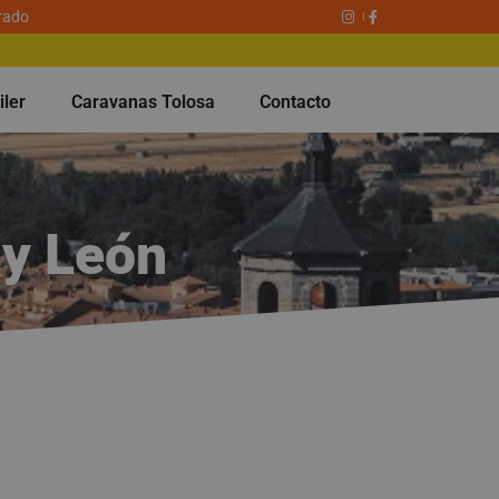
rado
iler
Caravanas Tolosa
Contacto
 y León