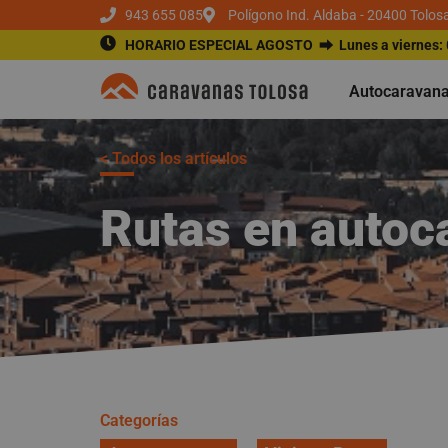
943 655 085
Polígono Ind. Aldaba - 20400 Tolos
HORARIO ESPECIAL AGOSTO ⮕
Lunes a viernes:
Autocaravan
< Todos los artículos
Rutas en autoca
Categorías