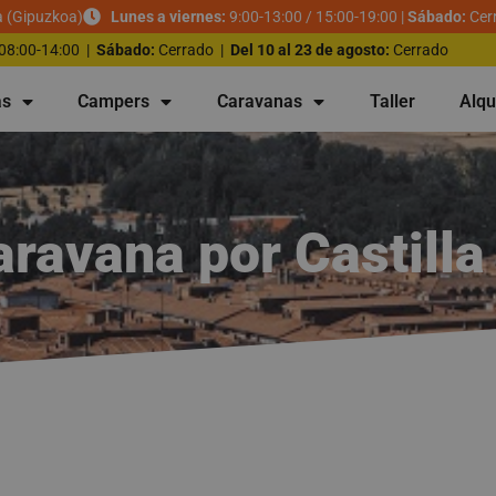
a (Gipuzkoa)
Lunes a viernes:
9:00-13:00 / 15:00-19:00 |
Sábado:
Cer
08:00-14:00 |
Sábado:
Cerrado |
Del 10 al 23 de agosto:
Cerrado
as
Campers
Caravanas
Taller
Alqu
ravana por Castilla