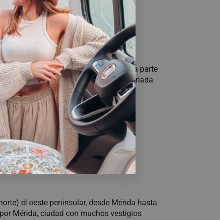
Duero
. Esta zona se complementa con la parte
100 kilómetros de ellos), una rica y variada
egos
en la salmantina. Ambas han sido
norte) el oeste peninsular, desde Mérida hasta
por Mérida, ciudad con muchos vestigios