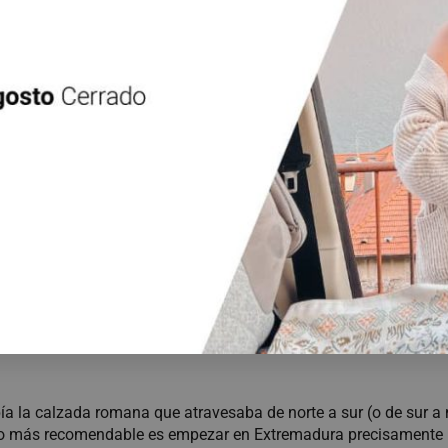
astilla y León, dando nombre al
Parque Natural de Arribes del 
ar el oeste de Zamora y Salamanca
. Cañones profundos (más de 
s con historia.
Fermoselle
en la comarca zamorana o
San Felices de los Gall
leza singular.
bía la calzada romana que atravesaba de norte a sur (o de sur a 
Lo más recomendable es empezar en Extremadura precisamente 