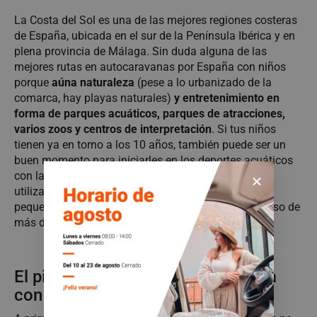
La Costa del Sol es una de las mejores regiones costeras
de España, ubicada en el sur de la Península Ibérica y en
plena provincia de Málaga. Sin duda alguna de las
mejores rutas en autocaravanas por España con niños
porque
aúna naturaleza
(pese a lo urbanizado de la
comarca, hay playas naturales)
y entretenimiento en
forma de parques acuáticos, parques de atracciones,
varios zoos y centros de interpretación
. Si tus niños
tienen ya en torno a los 10 años, también puede ser un
buen momento para iniciarles en los deportes acuáticos
con la ayuda de un guía especializado.¡Y no olvides
utilizar el
teleférico de Benalmádena
para que los
peques se queden con la boca abierta en este ascenso de
más de 5 kilómetros de distancia!
El pirineo Catalán en autocaravana
con niños