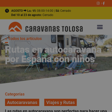
AGOSTO ⮕ Lu.-Vi:
08:00-14:00 |
Sá:
Cerrado
Del 10 al 23 de agosto:
Cerrado
< Todos los artículos
Rutas en autocaravana
por España con niños
Categorías
Autocaravanas
Viajes y Rutas
Las rutas en autocaravana son perfectas para hacer una